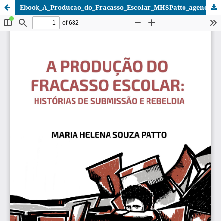
Ebook_A_Producao_do_Fracasso_Escolar_MHSPatto_agenciaaguia_OK.pdf