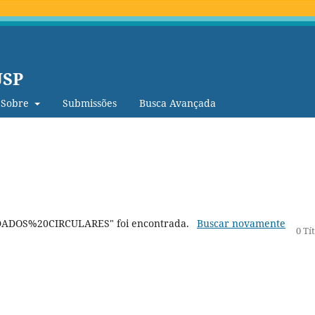
USP
Sobre
Submissões
Busca Avançada
"DADOS%20CIRCULARES" foi encontrada.
Buscar novamente
0 Tí