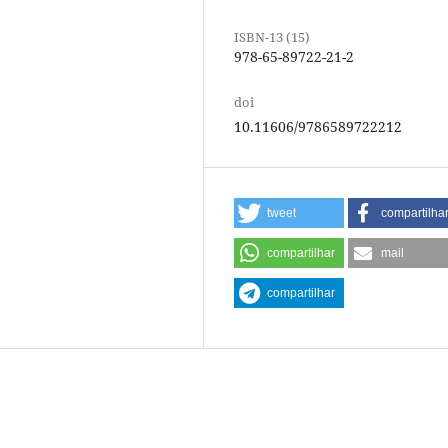
ISBN-13 (15)
978-65-89722-21-2
doi
10.11606/9786589722212
tweet
compartilha
compartilhar
mail
compartilhar