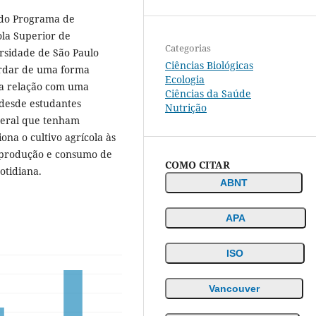
s do Programa de
ola Superior de
Categorias
rsidade de São Paulo
Ciências Biológicas
ordar de uma forma
Ecologia
 a relação com uma
Ciências da Saúde
 desde estudantes
Nutrição
 geral que tenham
ona o cultivo agrícola às
a produção e consumo de
COMO CITAR
otidiana.
ABNT
APA
ISO
Vancouver