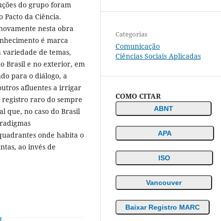
uções do grupo foram
o Pacto da Ciência.
 novamente nesta obra
Categorias
conhecimento é marca
Comunicação
a variedade de temas,
Ciências Sociais Aplicadas
no Brasil e no exterior, em
ndo para o diálogo, a
utros afluentes a irrigar
COMO CITAR
 registro raro do sempre
ABNT
l que, no caso do Brasil
aradigmas
APA
quadrantes onde habita o
tas, ao invés de
ISO
Vancouver
Baixar Registro MARC