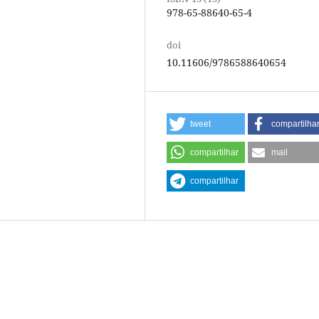
978-65-88640-65-4
doi
10.11606/9786588640654
tweet
compartilha
compartilhar
mail
compartilhar