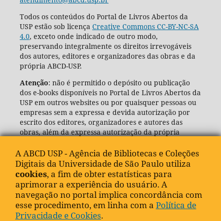
Todos os conteúdos do Portal de Livros Abertos da
USP estão sob licença
Creative Commons CC-BY-NC-SA
4.0
, exceto onde indicado de outro modo,
preservando integralmente os direitos irrevogáveis
dos autores, editores e organizadores das obras e da
própria ABCD-USP.
Atenção
: não é permitido o depósito ou publicação
dos e-books disponíveis no Portal de Livros Abertos da
USP em outros websites ou por quaisquer pessoas ou
empresas sem a expressa e devida autorização por
escrito dos editores, organizadores e autores das
obras, além da expressa autorização da própria
Agência de Bibliotecas e Coleções Digitais da USP
(ABCD-USP).
A ABCD USP - Agência de Bibliotecas e Coleções
Digitais da Universidade de São Paulo utiliza
cookies
, a fim de obter estatísticas para
aprimorar a experiência do usuário. A
navegação no portal implica concordância com
esse procedimento, em linha com a
Política de
Privacidade e Cookies
.