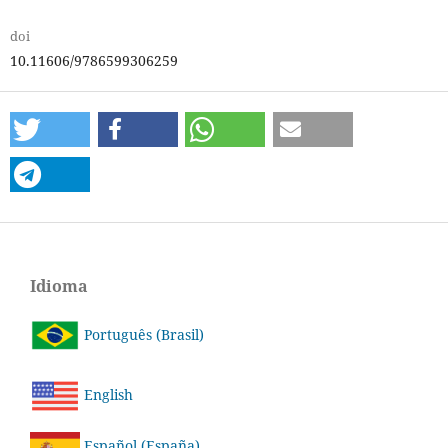
doi
10.11606/9786599306259
Idioma
Português (Brasil)
English
Español (España)