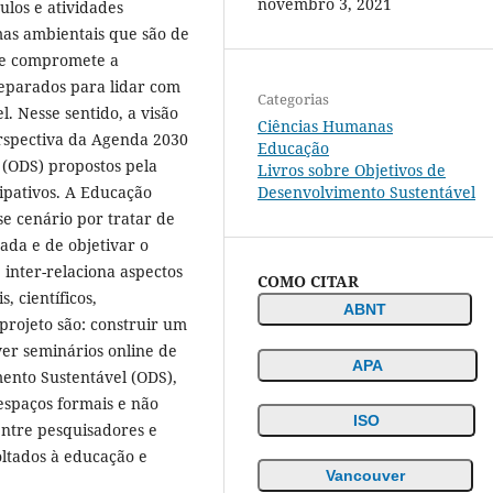
novembro 3, 2021
ulos e atividades
mas ambientais que são de
que compromete a
eparados para lidar com
Categorias
 Nesse sentido, a visão
Ciências Humanas
erspectiva da Agenda 2030
Educação
 (ODS) propostos pela
Livros sobre Objetivos de
cipativos. A Educação
Desenvolvimento Sustentável
se cenário por tratar de
ada e de objetivar o
inter-relaciona aspectos
COMO CITAR
s, científicos,
ABNT
o projeto são: construir um
ver seminários online de
APA
mento Sustentável (ODS),
espaços formais e não
ISO
entre pesquisadores e
ltados à educação e
Vancouver