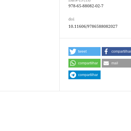
978-65-88082-02-7
doi
10.11606/9786588082027
tweet
compartilha
compartilhar
mail
compartilhar