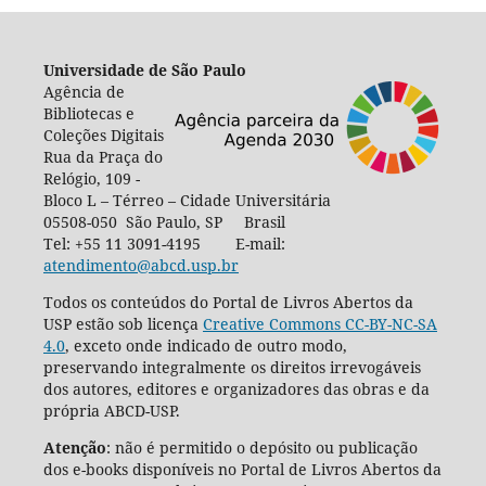
Universidade de São Paulo
Agência de
Bibliotecas e
Coleções Digitais
Rua da Praça do
Relógio, 109 -
Bloco L – Térreo – Cidade Universitária
05508-050 São Paulo, SP Brasil
Tel: +55 11 3091-4195 E-mail:
atendimento@abcd.usp.br
Todos os conteúdos do Portal de Livros Abertos da
USP estão sob licença
Creative Commons CC-BY-NC-SA
4.0
, exceto onde indicado de outro modo,
preservando integralmente os direitos irrevogáveis
dos autores, editores e organizadores das obras e da
própria ABCD-USP.
Atenção
: não é permitido o depósito ou publicação
dos e-books disponíveis no Portal de Livros Abertos da