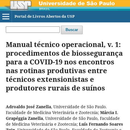
Portal de Livros Abertos da USP
Buscar
Manual técnico operacional, v. 1:
procedimentos de biossegurança
para a COVID-19 nos encontros
nas rotinas produtivas entre
técnicos extensionistas e
produtores rurais de suínos
Adroaldo José Zanella
,
Universidade de São Paulo.
Faculdade de Medicina Veterinária e Zootecnia
;
Márcia I.
Grapéggia Zanella
,
Universidade de São Paulo, Faculdade
de Medicina Veterinária e Zootecnia
;
Luís Fernando Soares
Zuin
,
Universidade de São Paulo, Faculdade de Zootecnia e