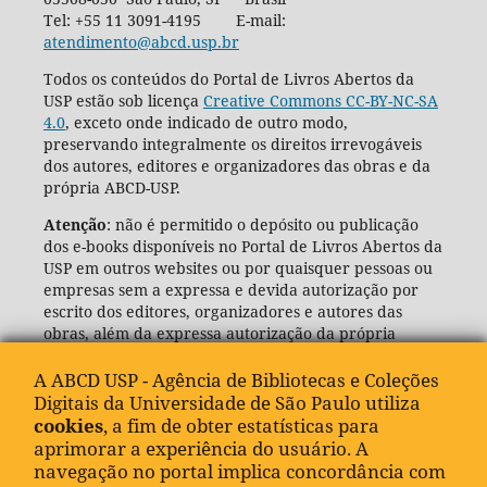
Tel: +55 11 3091-4195 E-mail:
atendimento@abcd.usp.br
Todos os conteúdos do Portal de Livros Abertos da
USP estão sob licença
Creative Commons CC-BY-NC-SA
4.0
, exceto onde indicado de outro modo,
preservando integralmente os direitos irrevogáveis
dos autores, editores e organizadores das obras e da
própria ABCD-USP.
Atenção
: não é permitido o depósito ou publicação
dos e-books disponíveis no Portal de Livros Abertos da
USP em outros websites ou por quaisquer pessoas ou
empresas sem a expressa e devida autorização por
escrito dos editores, organizadores e autores das
obras, além da expressa autorização da própria
Agência de Bibliotecas e Coleções Digitais da USP
(ABCD-USP).
A ABCD USP - Agência de Bibliotecas e Coleções
Digitais da Universidade de São Paulo utiliza
cookies
, a fim de obter estatísticas para
aprimorar a experiência do usuário. A
navegação no portal implica concordância com