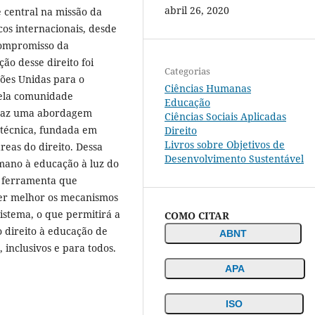
abril 26, 2020
 central na missão da
os internacionais, desde
compromisso da
ão desse direito foi
Categorias
ões Unidas para o
Ciências Humanas
pela comunidade
Educação
 traz uma abordagem
Ciências Sociais Aplicadas
e técnica, fundada em
Direito
Livros sobre Objetivos de
reas do direito. Dessa
Desenvolvimento Sustentável
mano à educação à luz do
a ferramenta que
er melhor os mecanismos
istema, o que permitirá a
COMO CITAR
 direito à educação de
ABNT
 inclusivos e para todos.
APA
ISO