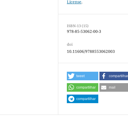
License
.
ISBN-13 (15)
978-85-53062-00-3
doi
10.11606/9788553062003
tweet
compartilha
compartilhar
mail
compartilhar