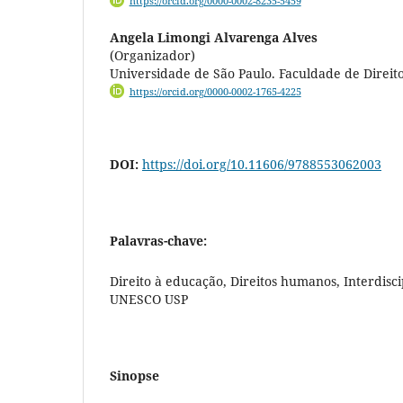
https://orcid.org/0000-0002-8235-5459
Angela Limongi Alvarenga Alves
(Organizador)
Universidade de São Paulo. Faculdade de Direit
https://orcid.org/0000-0002-1765-4225
DOI:
https://doi.org/10.11606/9788553062003
Palavras-chave:
Direito à educação, Direitos humanos, Interdisc
UNESCO USP
Sinopse