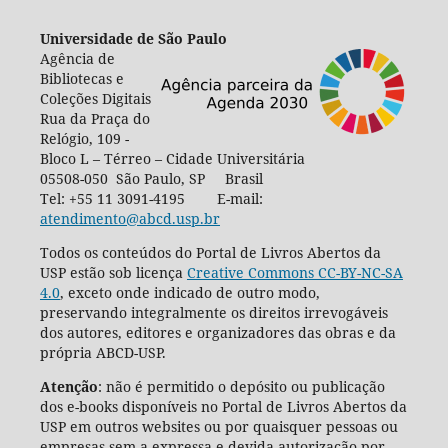
Universidade de São Paulo
Agência de
Bibliotecas e
Coleções Digitais
Rua da Praça do
Relógio, 109 -
Bloco L – Térreo – Cidade Universitária
05508-050 São Paulo, SP Brasil
Tel: +55 11 3091-4195 E-mail:
atendimento@abcd.usp.br
Todos os conteúdos do Portal de Livros Abertos da
USP estão sob licença
Creative Commons CC-BY-NC-SA
4.0
, exceto onde indicado de outro modo,
preservando integralmente os direitos irrevogáveis
dos autores, editores e organizadores das obras e da
própria ABCD-USP.
Atenção
: não é permitido o depósito ou publicação
dos e-books disponíveis no Portal de Livros Abertos da
USP em outros websites ou por quaisquer pessoas ou
empresas sem a expressa e devida autorização por