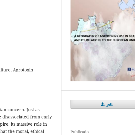
ture, Agrotoxin
pdf
lian concern. Just as
e disassociated from early
ire, its massive role in
hat the moral, ethical
Publicado