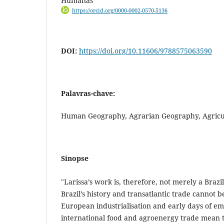
Humanas
https://orcid.org/0000-0002-0570-5136
DOI:
https://doi.org/10.11606/9788575063590
Palavras-chave:
Human Geography, Agrarian Geography, Agricul
Sinopse
"Larissa’s work is, therefore, not merely a Brazi
Brazil’s history and transatlantic trade cannot b
European industrialisation and early days of emp
international food and agroenergy trade mean t