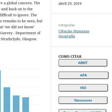
re a global concern. The
abril 29, 2019
y and back on to the
ifficult to ignore. The
o remains to be seen, but
Categorias
hat ‘we did not know’
Ciências Humanas
n Garvey - Department of
Geografia
Strathclyde, Glasgow.
COMO CITAR
ABNT
APA
ISO
Vancouver