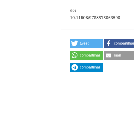
doi
10.11606/9788575063590
tweet
compartilha
compartilhar
mail
compartilhar