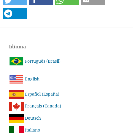
Idioma
Português (Brasil)
English
Español (España)
Français (Canada)
Deutsch
Italiano