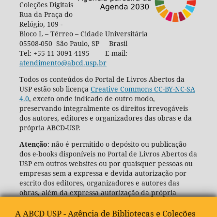
Coleções Digitais
Rua da Praça do
Relógio, 109 -
Bloco L – Térreo – Cidade Universitária
05508-050 São Paulo, SP Brasil
Tel: +55 11 3091-4195 E-mail:
atendimento@abcd.usp.br
Todos os conteúdos do Portal de Livros Abertos da
USP estão sob licença
Creative Commons CC-BY-NC-SA
4.0
, exceto onde indicado de outro modo,
preservando integralmente os direitos irrevogáveis
dos autores, editores e organizadores das obras e da
própria ABCD-USP.
Atenção
: não é permitido o depósito ou publicação
dos e-books disponíveis no Portal de Livros Abertos da
USP em outros websites ou por quaisquer pessoas ou
empresas sem a expressa e devida autorização por
escrito dos editores, organizadores e autores das
obras, além da expressa autorização da própria
Agência de Bibliotecas e Coleções Digitais da USP
(ABCD-USP).
A ABCD USP - Agência de Bibliotecas e Coleções