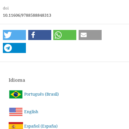
doi
10.11606/9788588848313
Idioma
Português (Brasil)
English
Español (España)