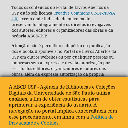
Todos os conteúdos do Portal de Livros Abertos da
USP estão sob licença
Creative Commons CC-BY-NC-SA
4.0
, exceto onde indicado de outro modo,
preservando integralmente os direitos irrevogáveis
dos autores, editores e organizadores das obras e da
própria ABCD-USP.
Atenção
: não é permitido o depósito ou publicação
dos e-books disponíveis no Portal de Livros Abertos da
USP em outros websites ou por quaisquer pessoas ou
empresas sem a expressa e devida autorização por
escrito dos editores, organizadores e autores das
obras, além da expressa autorização da própria
Agência de Bibliotecas e Coleções Digitais da USP
(ABCD-USP).
A ABCD USP - Agência de Bibliotecas e Coleções
Digitais da Universidade de São Paulo utiliza
cookies
, a fim de obter estatísticas para
aprimorar a experiência do usuário. A
navegação no portal implica concordância com
esse procedimento, em linha com a
Política de
Privacidade e Cookies
.