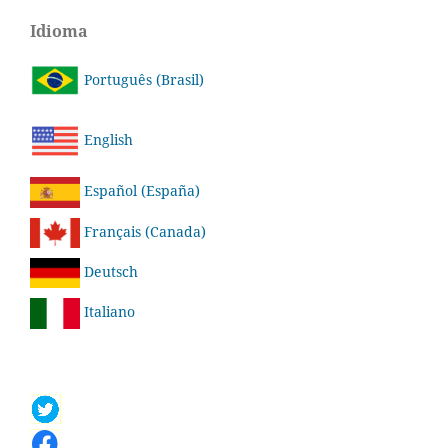
Idioma
Português (Brasil)
English
Español (España)
Français (Canada)
Deutsch
Italiano