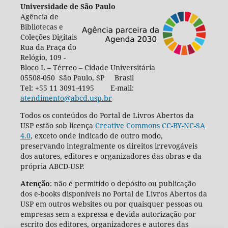
Universidade de São Paulo
Agência de
Bibliotecas e
Coleções Digitais
Rua da Praça do
Relógio, 109 -
Bloco L – Térreo – Cidade Universitária
05508-050 São Paulo, SP Brasil
Tel: +55 11 3091-4195 E-mail:
atendimento@abcd.usp.br
Todos os conteúdos do Portal de Livros Abertos da
USP estão sob licença
Creative Commons CC-BY-NC-SA
4.0
, exceto onde indicado de outro modo,
preservando integralmente os direitos irrevogáveis
dos autores, editores e organizadores das obras e da
própria ABCD-USP.
Atenção
: não é permitido o depósito ou publicação
dos e-books disponíveis no Portal de Livros Abertos da
USP em outros websites ou por quaisquer pessoas ou
empresas sem a expressa e devida autorização por
escrito dos editores, organizadores e autores das