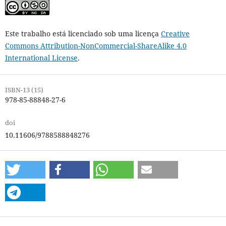
Este trabalho está licenciado sob uma licença
Creative
Commons Attribution-NonCommercial-ShareAlike 4.0
International License
.
ISBN-13 (15)
978-85-88848-27-6
doi
10.11606/9788588848276