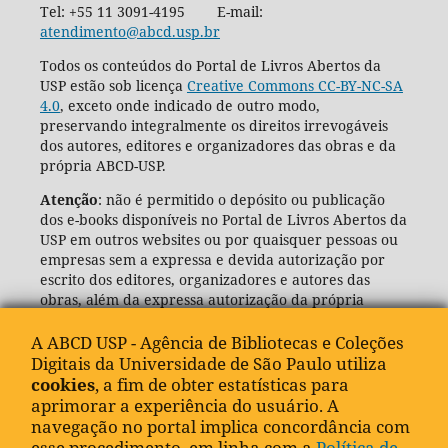
Tel: +55 11 3091-4195 E-mail:
atendimento@abcd.usp.br
Todos os conteúdos do Portal de Livros Abertos da
USP estão sob licença
Creative Commons CC-BY-NC-SA
4.0
, exceto onde indicado de outro modo,
preservando integralmente os direitos irrevogáveis
dos autores, editores e organizadores das obras e da
própria ABCD-USP.
Atenção
: não é permitido o depósito ou publicação
dos e-books disponíveis no Portal de Livros Abertos da
USP em outros websites ou por quaisquer pessoas ou
empresas sem a expressa e devida autorização por
escrito dos editores, organizadores e autores das
obras, além da expressa autorização da própria
Agência de Bibliotecas e Coleções Digitais da USP
(ABCD-USP).
A ABCD USP - Agência de Bibliotecas e Coleções
Digitais da Universidade de São Paulo utiliza
cookies
, a fim de obter estatísticas para
aprimorar a experiência do usuário. A
navegação no portal implica concordância com
esse procedimento, em linha com a
Política de