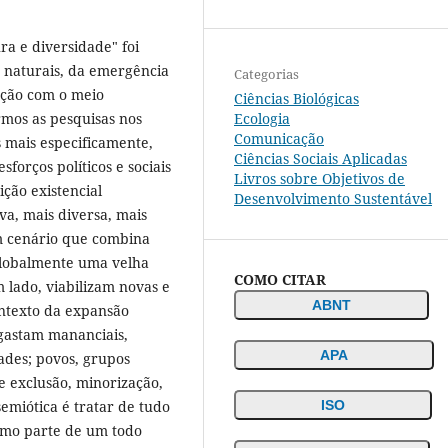
ra e diversidade" foi
s naturais, da emergência
Categorias
ação com o meio
Ciências Biológicas
Ecologia
mos as pesquisas nos
Comunicação
s mais especificamente,
Ciências Sociais Aplicadas
forços políticos e sociais
Livros sobre Objetivos de
ção existencial
Desenvolvimento Sustentável
va, mais diversa, mais
um cenário que combina
lobalmente uma velha
COMO CITAR
m lado, viabilizam novas e
ABNT
ontexto da expansão
gastam mananciais,
APA
des; povos, grupos
e exclusão, minorização,
ISO
emiótica é tratar de tudo
omo parte de um todo