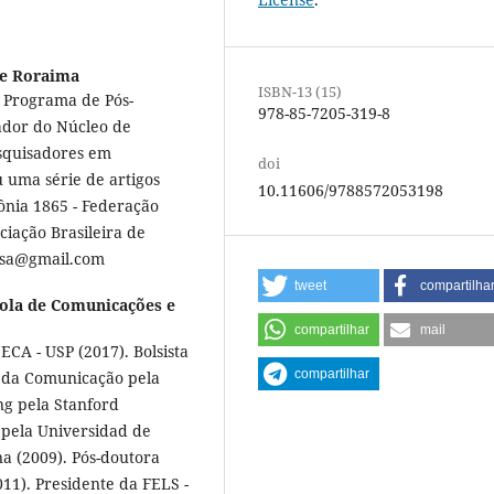
de Roraima
ISBN-13 (15)
o Programa de Pós-
978-85-7205-319-8
dor do Núcleo de
squisadores em
doi
 uma série de artigos
10.11606/9788572053198
ônia 1865 - Federação
ciação Brasileira de
uisa@gmail.com
tweet
compartilha
cola de Comunicações e
compartilhar
mail
ECA - USP (2017). Bolsista
compartilhar
s da Comunicação pela
ng pela Stanford
 pela Universidad de
a (2009). Pós-doutora
011). Presidente da FELS -