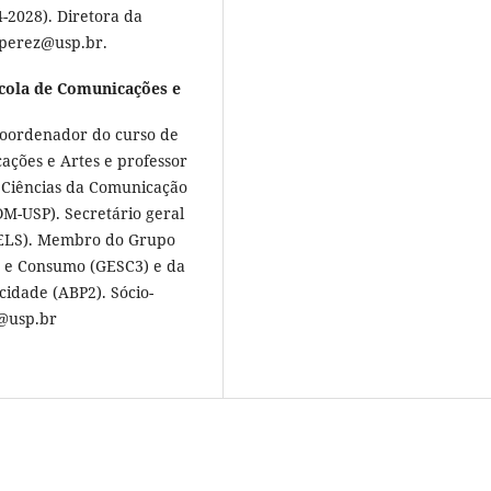
-2028). Diretora da
loperez@usp.br.
scola de Comunicações e
e coordenador do curso de
ações e Artes e professor
 Ciências da Comunicação
M-USP). Secretário geral
FELS). Membro do Grupo
a e Consumo (GESC3) e da
cidade (ABP2). Sócio-
@usp.br