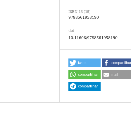
ISBN-13 (15)
9788561958190
doi
10.11606/9788561958190
tweet
compartilha
compartilhar
mail
compartilhar