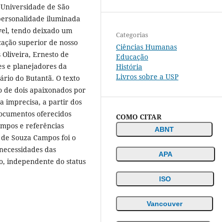
 Universidade de São
personalidade iluminada
vel, tendo deixado um
Categorias
ação superior de nosso
Ciências Humanas
 Oliveira, Ernesto de
Educação
es e planejadores da
História
Livros sobre a USP
ário do Butantã. O texto
 de dois apaixonados por
a imprecisa, a partir dos
ocumentos oferecidos
COMO CITAR
ampos e referências
ABNT
o de Souza Campos foi o
 necessidades das
APA
o, independente do status
ISO
Vancouver