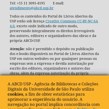
Tel: +55 11 3091-4195 E-mail:
atendimento@abcd.usp.br
Todos os conteúdos do Portal de Livros Abertos da
USP estão sob licença
Creative Commons CC-BY-NC-SA
4.0
, exceto onde indicado de outro modo,
preservando integralmente os direitos irrevogáveis
dos autores, editores e organizadores das obras e da
própria ABCD-USP.
Atenção
: não é permitido o depósito ou publicação
dos e-books disponíveis no Portal de Livros Abertos da
USP em outros websites ou por quaisquer pessoas ou
empresas sem a expressa e devida autorização por
escrito dos editores, organizadores e autores das
obras, além da expressa autorização da própria
Agência de Bibliotecas e Coleções Digitais da USP
(ABCD-USP).
A ABCD USP - Agência de Bibliotecas e Coleções
Digitais da Universidade de São Paulo utiliza
cookies
, a fim de obter estatísticas para
aprimorar a experiência do usuário. A
navegação no portal implica concordância com