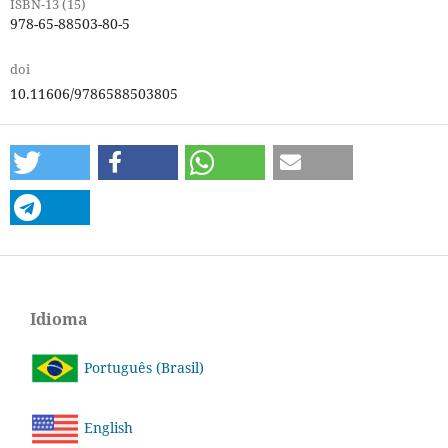
ISBN-13 (15)
978-65-88503-80-5
doi
10.11606/9786588503805
Idioma
Português (Brasil)
English