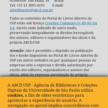
05508-050 São Paulo, SP Brasil
Tel: +55 11 3091-4195 E-mail:
atendimento@abcd.usp.br
Todos os conteúdos do Portal de Livros Abertos da
USP estão sob licença
Creative Commons CC-BY-NC-SA
4.0
, exceto onde indicado de outro modo,
preservando integralmente os direitos irrevogáveis
dos autores, editores e organizadores das obras e da
própria ABCD-USP.
Atenção
: não é permitido o depósito ou publicação
dos e-books disponíveis no Portal de Livros Abertos da
USP em outros websites ou por quaisquer pessoas ou
empresas sem a expressa e devida autorização por
escrito dos editores, organizadores e autores das
obras, além da expressa autorização da própria
Agência de Bibliotecas e Coleções Digitais da USP
(ABCD-USP).
A ABCD USP - Agência de Bibliotecas e Coleções
Digitais da Universidade de São Paulo utiliza
cookies
, a fim de obter estatísticas para
aprimorar a experiência do usuário. A
navegação no portal implica concordância com