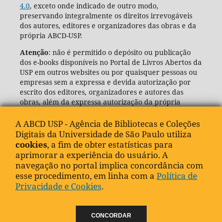
4.0
, exceto onde indicado de outro modo,
preservando integralmente os direitos irrevogáveis
dos autores, editores e organizadores das obras e da
própria ABCD-USP.
Atenção
: não é permitido o depósito ou publicação
dos e-books disponíveis no Portal de Livros Abertos da
USP em outros websites ou por quaisquer pessoas ou
empresas sem a expressa e devida autorização por
escrito dos editores, organizadores e autores das
obras, além da expressa autorização da própria
Agência de Bibliotecas e Coleções Digitais da USP
(ABCD-USP).
A ABCD USP - Agência de Bibliotecas e Coleções
Digitais da Universidade de São Paulo utiliza
cookies
, a fim de obter estatísticas para
aprimorar a experiência do usuário. A
navegação no portal implica concordância com
esse procedimento, em linha com a
Política de
Privacidade e Cookies
.
CONCORDAR