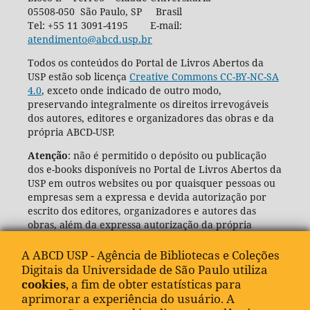
05508-050 São Paulo, SP Brasil
Tel: +55 11 3091-4195 E-mail:
atendimento@abcd.usp.br
Todos os conteúdos do Portal de Livros Abertos da
USP estão sob licença
Creative Commons CC-BY-NC-SA
4.0
, exceto onde indicado de outro modo,
preservando integralmente os direitos irrevogáveis
dos autores, editores e organizadores das obras e da
própria ABCD-USP.
Atenção
: não é permitido o depósito ou publicação
dos e-books disponíveis no Portal de Livros Abertos da
USP em outros websites ou por quaisquer pessoas ou
empresas sem a expressa e devida autorização por
escrito dos editores, organizadores e autores das
obras, além da expressa autorização da própria
Agência de Bibliotecas e Coleções Digitais da USP
(ABCD-USP).
A ABCD USP - Agência de Bibliotecas e Coleções
Digitais da Universidade de São Paulo utiliza
cookies
, a fim de obter estatísticas para
aprimorar a experiência do usuário. A