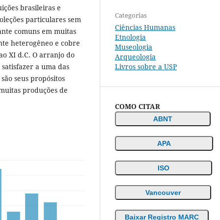
ições brasileiras e
Categorias
coleções particulares sem
Ciências Humanas
stante comuns em muitas
Etnologia
nte heterogêneo e cobre
Museologia
ao XI d.C. O arranjo do
Arqueologia
Livros sobre a USP
 satisfazer a uma das
 são seus propósitos
a muitas produções de
COMO CITAR
ABNT
APA
ISO
Vancouver
Baixar Registro MARC