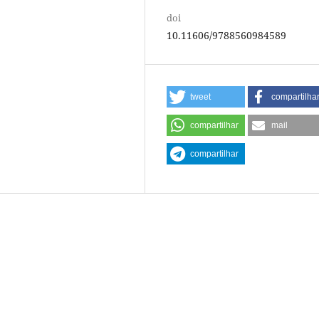
doi
10.11606/9788560984589
tweet
compartilha
compartilhar
mail
compartilhar