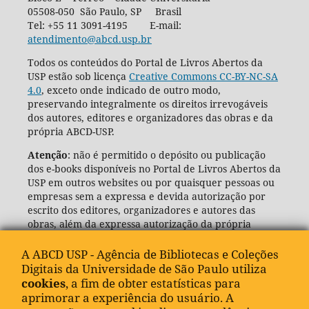
05508-050 São Paulo, SP Brasil
Tel: +55 11 3091-4195 E-mail:
atendimento@abcd.usp.br
Todos os conteúdos do Portal de Livros Abertos da
USP estão sob licença
Creative Commons CC-BY-NC-SA
4.0
, exceto onde indicado de outro modo,
preservando integralmente os direitos irrevogáveis
dos autores, editores e organizadores das obras e da
própria ABCD-USP.
Atenção
: não é permitido o depósito ou publicação
dos e-books disponíveis no Portal de Livros Abertos da
USP em outros websites ou por quaisquer pessoas ou
empresas sem a expressa e devida autorização por
escrito dos editores, organizadores e autores das
obras, além da expressa autorização da própria
Agência de Bibliotecas e Coleções Digitais da USP
(ABCD-USP).
A ABCD USP - Agência de Bibliotecas e Coleções
Digitais da Universidade de São Paulo utiliza
cookies
, a fim de obter estatísticas para
aprimorar a experiência do usuário. A