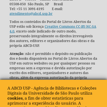
05508-050 São Paulo, SP Brasil
Tel: +55 11 3091-4195 E-mail:
atendimento@abcd.usp.br
Todos os conteúdos do Portal de Livros Abertos da
USP estão sob licença
Creative Commons CC-BY-NC-SA
4.0
, exceto onde indicado de outro modo,
preservando integralmente os direitos irrevogáveis
dos autores, editores e organizadores das obras e da
própria ABCD-USP.
Atenção
: não é permitido o depósito ou publicação
dos e-books disponíveis no Portal de Livros Abertos da
USP em outros websites ou por quaisquer pessoas ou
empresas sem a expressa e devida autorização por
escrito dos editores, organizadores e autores das
obras, além da expressa autorização da própria
Agência de Bibliotecas e Coleções Digitais da USP
(ABCD-USP).
A ABCD USP - Agência de Bibliotecas e Coleções
Digitais da Universidade de São Paulo utiliza
cookies
, a fim de obter estatísticas para
aprimorar a experiência do usuário. A