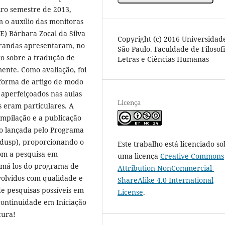
iro semestre de 2013,
 o auxílio das monitoras
) Bárbara Zocal da Silva
Copyright (c) 2016 Universidad
trandas apresentaram, no
São Paulo. Faculdade de Filosofi
o sobre a tradução de
Letras e Ciências Humanas
ente. Como avaliação, foi
m forma de artigo de modo
aperfeiçoados nas aulas
Licença
s eram particulares. A
ompilação e a publicação
ão lançada pelo Programa
dusp), proporcionando o
Este trabalho está licenciado so
com a pesquisa em
uma licença
Creative Commons
imá-los do programa de
Attribution-NonCommercial-
volvidos com qualidade e
ShareAlike 4.0 International
e pesquisas possíveis em
License
.
continuidade em Iniciação
tura!