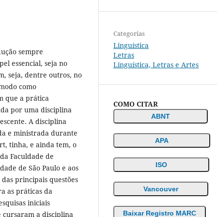
Categorias
Linguística
adução sempre
Letras
l essencial, seja no
Linguística, Letras e Artes
m, seja, dentre outros, no
o modo como
m que a prática
COMO CITAR
nda por uma disciplina
ABNT
rescente. A disciplina
ada e ministrada durante
APA
t, tinha, e ainda tem, o
 da Faculdade de
ISO
idade de São Paulo e aos
das principais questões
Vancouver
a as práticas da
squisas iniciais
Baixar Registro MARC
 cursaram a disciplina