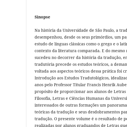
Sinopse
Na história da Universidade de São Paulo, a tr
desempenhou, desde os seus primórdios, um pape
estudo de línguas clássicas como o grego e o lati
contexto da literatura comparada. E do mesm
sucedeu no decorrer da história da tradução, e
tradutória precede os estudos teóricos, a dema
voltada aos aspectos teóricos dessa prática foi c
Introdução aos Estudos Tradutológicos, idealiz
anos pelo Professor Titular Francis Henrik Auber
propósito de proporcionar aos alunos de Letras
Filosofia, Letras e Ciências Humanas da Univers
interessados de outras formações um panorama 
teóricas da tradução e seus desdobramentos par
tradução. O presente volume é o resultado de pe
realizadas por alunos graduandos de Letras que