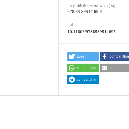
Co-publisher's ISBN-13 (24)
978-65-89514-69-5
doi
10.11606/9786589514695
tweet
compartilha
compartilhar
mail
compartilhar