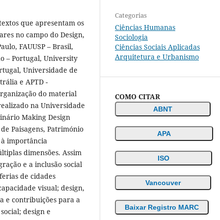
Categorias
textos que apresentam os
Ciências Humanas
inares no campo do Design,
Sociologia
Paulo, FAUUSP – Brasil,
Ciências Sociais Aplicadas
Arquitetura e Urbanismo
o – Portugal, University
rtugal, Universidade de
trália e APTD -
rganização do material
COMO CITAR
 realizado na Universidade
ABNT
inário Making Design
de Paisagens, Património
APA
s à importância
ltiplas dimensões. Assim
ISO
ração e a inclusão social
ferias de cidades
Vancouver
 capacidade visual; design,
ia e contribuições para a
Baixar Registro MARC
social; design e