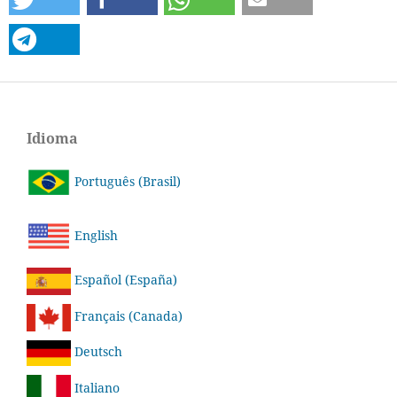
Idioma
Português (Brasil)
English
Español (España)
Français (Canada)
Deutsch
Italiano