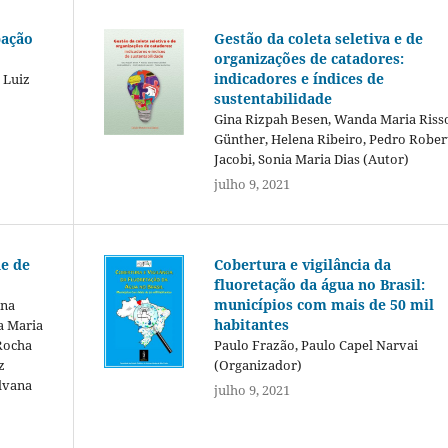
pação
Gestão da coleta seletiva e de
organizações de catadores:
indicadores e índices de
 Luiz
sustentabilidade
Gina Rizpah Besen, Wanda Maria Riss
Günther, Helena Ribeiro, Pedro Rober
Jacobi, Sonia Maria Dias (Autor)
julho 9, 2021
de de
Cobertura e vigilância da
fluoretação da água no Brasil:
municípios com mais de 50 mil
ina
habitantes
a Maria
 Rocha
Paulo Frazão, Paulo Capel Narvai
z
(Organizador)
ilvana
julho 9, 2021