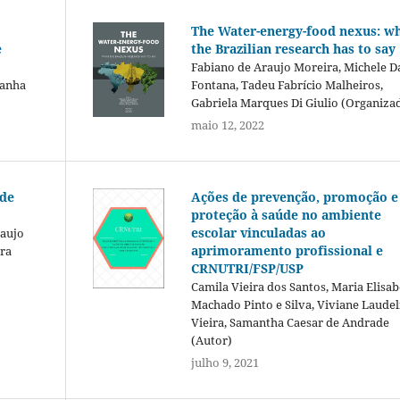
The Water-energy-food nexus: w
e
the Brazilian research has to say
Fabiano de Araujo Moreira, Michele Da
çanha
Fontana, Tadeu Fabrício Malheiros,
Gabriela Marques Di Giulio (Organiza
maio 12, 2022
 de
Ações de prevenção, promoção e
proteção à saúde no ambiente
escolar vinculadas ao
raujo
aprimoramento profissional e
dra
CRNUTRI/FSP/USP
Camila Vieira dos Santos, Maria Elisa
Machado Pinto e Silva, Viviane Laudel
Vieira, Samantha Caesar de Andrade
(Autor)
julho 9, 2021