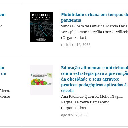
 em
Mobilidade urbana em tempos d
pandemia
do
Sandra Costa de Oliveira, Marcia Faria
Westphal, Maria Cecília Focesi Pellicci
(Organizador)
outubro 13, 2022
São
Educação alimentar e nutriciona
 de
como estratégia para a prevençã
da obesidade e seus agravos:
práticas pedagógicas aplicadas à
escola
Alves,
Moisés
Ana Paula de Queiroz Mello, Nágila
Raquel Teixeira Damasceno
(Organizador)
agosto 12, 2022