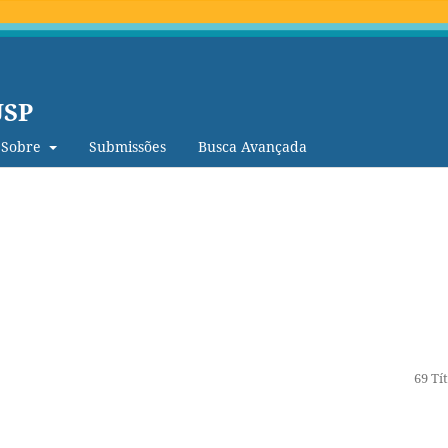
USP
Sobre
Submissões
Busca Avançada
69 Tí