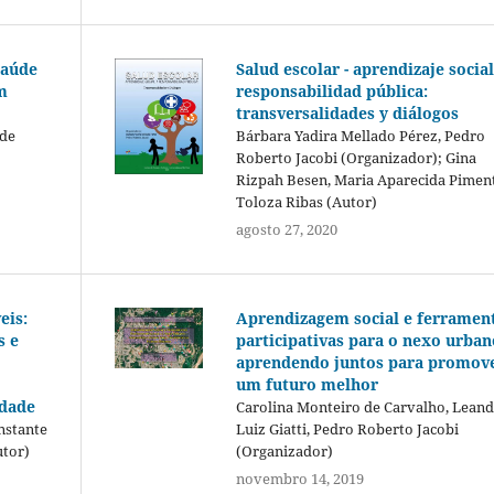
saúde
Salud escolar - aprendizaje social
m
responsabilidad pública:
transversalidades y diálogos
 de
Bárbara Yadira Mellado Pérez, Pedro
Roberto Jacobi (Organizador); Gina
Rizpah Besen, Maria Aparecida Pimen
Toloza Ribas (Autor)
agosto 27, 2020
eis:
Aprendizagem social e ferramen
s e
participativas para o nexo urban
aprendendo juntos para promov
um futuro melhor
idade
Carolina Monteiro de Carvalho, Lean
nstante
Luiz Giatti, Pedro Roberto Jacobi
utor)
(Organizador)
novembro 14, 2019