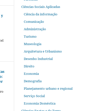
Ciências Sociais Aplicadas
Ciência da informação
 y
Comunicação
Administração
Turismo
tel
Museologia
Arquitetura e Urbanismo
Desenho Industrial
Direito
tas
Economia
o:
Demografia
er
Planejamento urbano e regional
dro
Serviço Social
Economia Doméstica
Ciências Exatas e da Terra