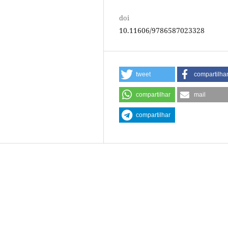
doi
10.11606/9786587023328
tweet
compartilha
compartilhar
mail
compartilhar