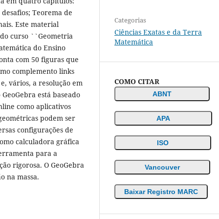
a em quatro capítulos:
e desafios; Teorema de
Categorias
ais. Este material
Ciências Exatas e da Terra
s do curso ``Geometria
Matemática
atemática do Ensino
conta com 50 figuras que
omo complemento links
COMO CITAR
 e, vários, a resolução em
do GeoGebra está baseado
ABNT
nline como aplicativos
 geométricas podem ser
APA
ersas configurações de
mo calculadora gráfica
ISO
ferramenta para a
ção rigorosa. O GeoGebra
Vancouver
ão na massa.
Baixar Registro MARC