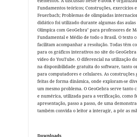
elementos. A discussão neste e-book é organizad
Fundamentos teóricos; Construções, exercícios 
Feuerbach; Problemas de olimpíadas internacion
didático foi utilizado durante algumas das aula
Olímpica com GeoGebra'' para professores de M
Fundamental e Médio de todo o Brasil. O texto 
facilitam acompanhar a resolução. Todas têm c
para os gráficos interativos no site do GeoGebra
vídeo do YouTube. O diferencial na utilização 
na disponibilidade gratuita do software, tanto o
para computadores e celulares. As construções
feitas de forma dinâmica, onde exploram-se div
um mesmo problema. O GeoGebra serve tanto co
e numérica, utilizada para a verificação, como 
apresentação, passo a passo, de uma demonstra
também convida o leitor a interagir, a pôr as m
Downloads