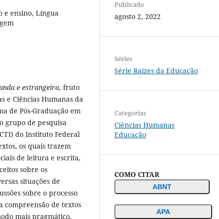
Publicado
 e ensino, Língua
agosto 2, 2022
agem
Séries
Série Raízes da Educação
unda e estrangeira
, fruto
ras e Ciências Humanas da
ama de Pós-Graduação em
Categorias
o grupo de pesquisa
Ciências Humanas
CTI) do Instituto Federal
Educação
xtos, os quais trazem
iais de leitura e escrita,
eitos sobre os
COMO CITAR
ersas situações de
ABNT
ssões sobre o processo
a compreensão de textos
APA
 modo mais pragmático,