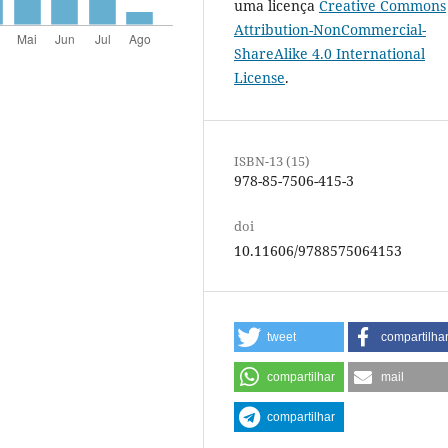
uma licença
Creative Commons
Attribution-NonCommercial-
ShareAlike 4.0 International
License
.
ISBN-13 (15)
978-85-7506-415-3
doi
10.11606/9788575064153
tweet
compartilha
compartilhar
mail
compartilhar