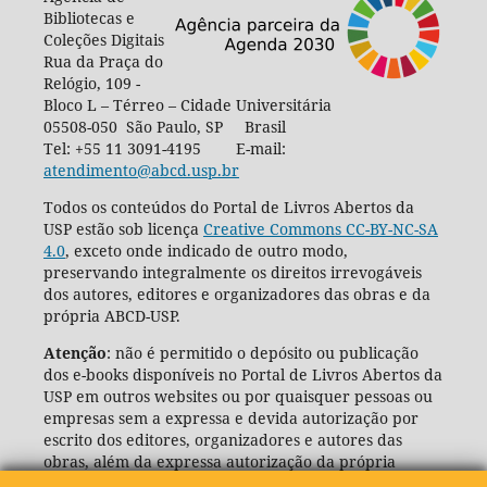
Bibliotecas e
Coleções Digitais
Rua da Praça do
Relógio, 109 -
Bloco L – Térreo – Cidade Universitária
05508-050 São Paulo, SP Brasil
Tel: +55 11 3091-4195 E-mail:
atendimento@abcd.usp.br
Todos os conteúdos do Portal de Livros Abertos da
USP estão sob licença
Creative Commons CC-BY-NC-SA
4.0
, exceto onde indicado de outro modo,
preservando integralmente os direitos irrevogáveis
dos autores, editores e organizadores das obras e da
própria ABCD-USP.
Atenção
: não é permitido o depósito ou publicação
dos e-books disponíveis no Portal de Livros Abertos da
USP em outros websites ou por quaisquer pessoas ou
empresas sem a expressa e devida autorização por
escrito dos editores, organizadores e autores das
obras, além da expressa autorização da própria
Agência de Bibliotecas e Coleções Digitais da USP