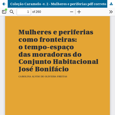
Coleção Caramelo -v. 2 - Mulheres e periferias pdf correto (1).pdf