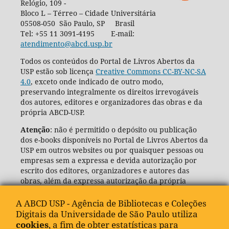
Relógio, 109 -
Bloco L – Térreo – Cidade Universitária
05508-050 São Paulo, SP Brasil
Tel: +55 11 3091-4195 E-mail:
atendimento@abcd.usp.br
Todos os conteúdos do Portal de Livros Abertos da
USP estão sob licença
Creative Commons CC-BY-NC-SA
4.0
, exceto onde indicado de outro modo,
preservando integralmente os direitos irrevogáveis
dos autores, editores e organizadores das obras e da
própria ABCD-USP.
Atenção
: não é permitido o depósito ou publicação
dos e-books disponíveis no Portal de Livros Abertos da
USP em outros websites ou por quaisquer pessoas ou
empresas sem a expressa e devida autorização por
escrito dos editores, organizadores e autores das
obras, além da expressa autorização da própria
Agência de Bibliotecas e Coleções Digitais da USP
(ABCD-USP).
A ABCD USP - Agência de Bibliotecas e Coleções
Digitais da Universidade de São Paulo utiliza
cookies
, a fim de obter estatísticas para