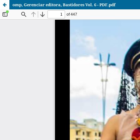
omp, Gerenciar editora, Bastidores Vol. 6 - PDF.pdf