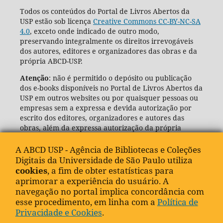
Todos os conteúdos do Portal de Livros Abertos da
USP estão sob licença
Creative Commons CC-BY-NC-SA
4.0
, exceto onde indicado de outro modo,
preservando integralmente os direitos irrevogáveis
dos autores, editores e organizadores das obras e da
própria ABCD-USP.
Atenção
: não é permitido o depósito ou publicação
dos e-books disponíveis no Portal de Livros Abertos da
USP em outros websites ou por quaisquer pessoas ou
empresas sem a expressa e devida autorização por
escrito dos editores, organizadores e autores das
obras, além da expressa autorização da própria
Agência de Bibliotecas e Coleções Digitais da USP
(ABCD-USP).
A ABCD USP - Agência de Bibliotecas e Coleções
Digitais da Universidade de São Paulo utiliza
cookies
, a fim de obter estatísticas para
aprimorar a experiência do usuário. A
navegação no portal implica concordância com
esse procedimento, em linha com a
Política de
Privacidade e Cookies
.