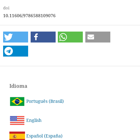
doi
10.11606/9786588109076
Idioma
Português (Brasil)
English
Español (España)