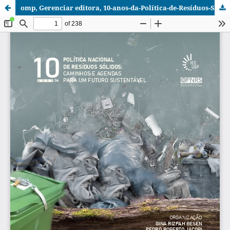
omp, Gerenciar editora, 10-anos-da-Política-de-Resíduos-Sólidos-VF-17-06-2021.pdf