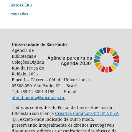
Textos CERU
Travessias
Universidade de São Paulo
Agência de
Bibliotecas e
Coleções Digitais
Rua da Praça do
Relógio, 109 -
Bloco L – Térreo – Cidade Universitária
05508-050 São Paulo, SP Brasil
Tel: +55 11 3091-4195 E-mail:
atendimento@abcd.usp.br
Todos os conteúdos do Portal de Livros Abertos da
USP estão sob licença
Creative Commons CC-BY-NC-SA
4.0
, exceto onde indicado de outro modo,
preservando integralmente os direitos irrevogáveis
dos autores, editores e organizadores das obras e da