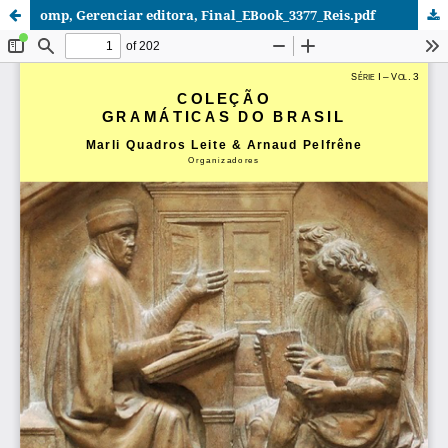
omp, Gerenciar editora, Final_EBook_3377_Reis.pdf