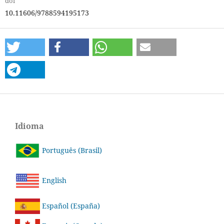
doi
10.11606/9788594195173
Idioma
Português (Brasil)
English
Español (España)