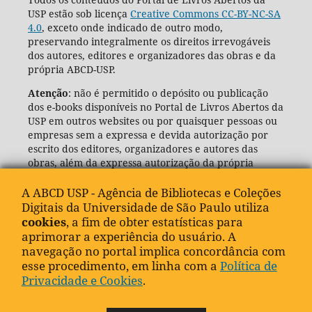
USP estão sob licença
Creative Commons CC-BY-NC-SA
4.0
, exceto onde indicado de outro modo,
preservando integralmente os direitos irrevogáveis
dos autores, editores e organizadores das obras e da
própria ABCD-USP.
Atenção
: não é permitido o depósito ou publicação
dos e-books disponíveis no Portal de Livros Abertos da
USP em outros websites ou por quaisquer pessoas ou
empresas sem a expressa e devida autorização por
escrito dos editores, organizadores e autores das
obras, além da expressa autorização da própria
Agência de Bibliotecas e Coleções Digitais da USP
(ABCD-USP).
A ABCD USP - Agência de Bibliotecas e Coleções
Digitais da Universidade de São Paulo utiliza
cookies
, a fim de obter estatísticas para
aprimorar a experiência do usuário. A
navegação no portal implica concordância com
esse procedimento, em linha com a
Política de
Privacidade e Cookies
.