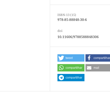
ISBN-13 (15)
978-85-88848-30-6
doi
10.11606/9788588848306
tweet
compartilha
compartilhar
mail
compartilhar