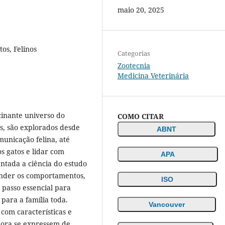
maio 20, 2025
os, Felinos
Categorias
Zootecnia
Medicina Veterinária
cinante universo do
COMO CITAR
s, são explorados desde
ABNT
municação felina, até
s gatos e lidar com
APA
tada a ciência do estudo
nder os comportamentos,
ISO
 passo essencial para
para a família toda.
Vancouver
com características e
bora se expressem de