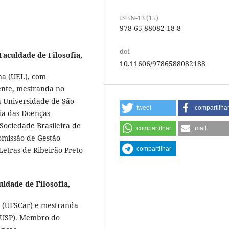
ISBN-13 (15)
978-65-88082-18-8
doi
Faculdade de Filosofia,
10.11606/9786588082188
na (UEL), com
ente, mestranda no
a Universidade de São
tweet
compartilha
ia das Doenças
ociedade Brasileira de
compartilhar
mail
missão de Gestão
Letras de Ribeirão Preto
compartilhar
uldade de Filosofia,
s (UFSCar) e mestranda
 (USP). Membro do