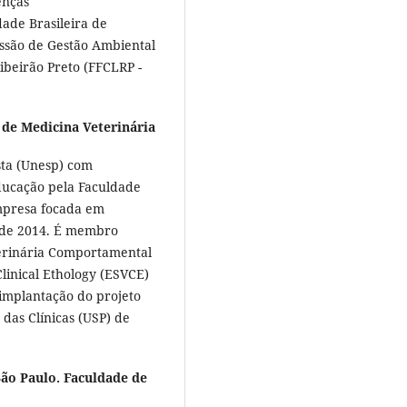
enças
de Brasileira de
ssão de Gestão Ambiental
Ribeirão Preto (FFCLRP -
 de Medicina Veterinária
sta (Unesp) com
ducação pela Faculdade
mpresa focada em
sde 2014. É membro
terinária Comportamental
linical Ethology (ESVCE)
 implantação do projeto
 das Clínicas (USP) de
São Paulo. Faculdade de