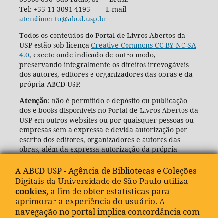
Tel: +55 11 3091-4195 E-mail:
atendimento@abcd.usp.br
Todos os conteúdos do Portal de Livros Abertos da
USP estão sob licença
Creative Commons CC-BY-NC-SA
4.0
, exceto onde indicado de outro modo,
preservando integralmente os direitos irrevogáveis
dos autores, editores e organizadores das obras e da
própria ABCD-USP.
Atenção
: não é permitido o depósito ou publicação
dos e-books disponíveis no Portal de Livros Abertos da
USP em outros websites ou por quaisquer pessoas ou
empresas sem a expressa e devida autorização por
escrito dos editores, organizadores e autores das
obras, além da expressa autorização da própria
Agência de Bibliotecas e Coleções Digitais da USP
(ABCD-USP).
A ABCD USP - Agência de Bibliotecas e Coleções
Digitais da Universidade de São Paulo utiliza
cookies
, a fim de obter estatísticas para
aprimorar a experiência do usuário. A
navegação no portal implica concordância com