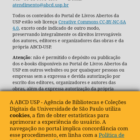
atendimento@abcd.usp.br
Todos os conteúdos do Portal de Livros Abertos da
USP estão sob licença
Creative Commons CC-BY-NC-SA
4.0
, exceto onde indicado de outro modo,
preservando integralmente os direitos irrevogáveis
dos autores, editores e organizadores das obras e da
própria ABCD-USP.
Atenção
: não é permitido o depósito ou publicação
dos e-books disponíveis no Portal de Livros Abertos da
USP em outros websites ou por quaisquer pessoas ou
empresas sem a expressa e devida autorização por
escrito dos editores, organizadores e autores das
obras, além da expressa autorização da própria
Agência de Bibliotecas e Coleções Digitais da USP
(ABCD-USP).
A ABCD USP - Agência de Bibliotecas e Coleções
Digitais da Universidade de São Paulo utiliza
cookies
, a fim de obter estatísticas para
aprimorar a experiência do usuário. A
navegação no portal implica concordância com
esse procedimento, em linha com a
Política de