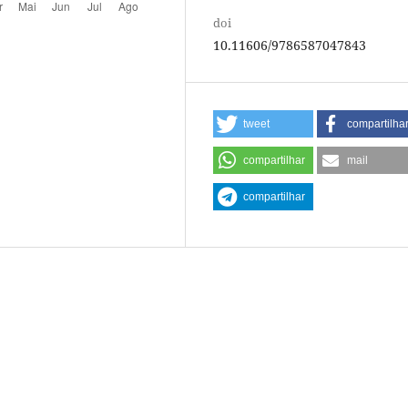
doi
10.11606/9786587047843
tweet
compartilha
compartilhar
mail
compartilhar