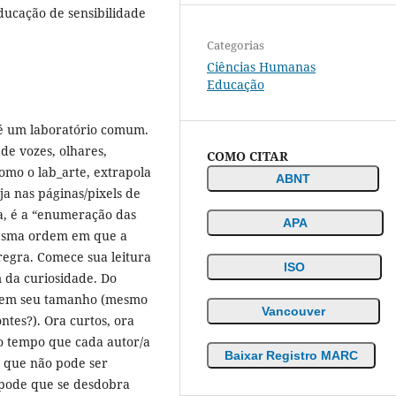
ducação de sensibilidade
Categorias
Ciências Humanas
Educação
 é um laboratório comum.
 de vozes, olhares,
COMO CITAR
omo o lab_arte, extrapola
ABNT
eja nas páginas/pixels de
ra, é a “enumeração das
APA
 mesma ordem em que a
regra. Comece sua leitura
ISO
m da curiosidade. Do
 em seu tamanho (mesmo
Vancouver
tes?). Ora curtos, ora
o tempo que cada autor/a
Baixar Registro MARC
a que não pode ser
 pode que se desdobra