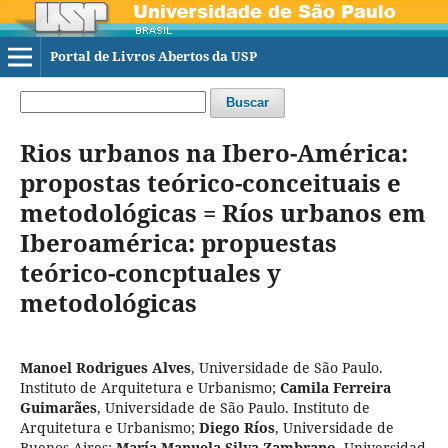
Portal de Livros Abertos da USP
Buscar
Rios urbanos na Ibero-América:
propostas teórico-conceituais e
metodológicas = Ríos urbanos em
Iberoamérica: propuestas
teórico-concptuales y
metodológicas
Manoel Rodrigues Alves
,
Universidade de São Paulo.
Instituto de Arquitetura e Urbanismo
;
Camila Ferreira
Guimarães
,
Universidade de São Paulo. Instituto de
Arquitetura e Urbanismo
;
Diego Ríos
,
Universidade de
Buenos Aires
;
María Manuela Silva Zambrano
,
Universidad