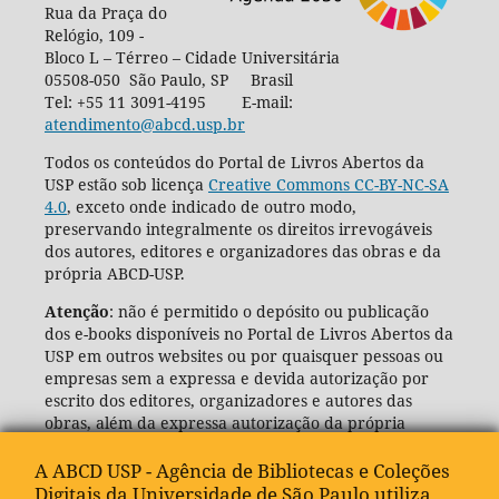
Rua da Praça do
Relógio, 109 -
Bloco L – Térreo – Cidade Universitária
05508-050 São Paulo, SP Brasil
Tel: +55 11 3091-4195 E-mail:
atendimento@abcd.usp.br
Todos os conteúdos do Portal de Livros Abertos da
USP estão sob licença
Creative Commons CC-BY-NC-SA
4.0
, exceto onde indicado de outro modo,
preservando integralmente os direitos irrevogáveis
dos autores, editores e organizadores das obras e da
própria ABCD-USP.
Atenção
: não é permitido o depósito ou publicação
dos e-books disponíveis no Portal de Livros Abertos da
USP em outros websites ou por quaisquer pessoas ou
empresas sem a expressa e devida autorização por
escrito dos editores, organizadores e autores das
obras, além da expressa autorização da própria
Agência de Bibliotecas e Coleções Digitais da USP
(ABCD-USP).
A ABCD USP - Agência de Bibliotecas e Coleções
Digitais da Universidade de São Paulo utiliza