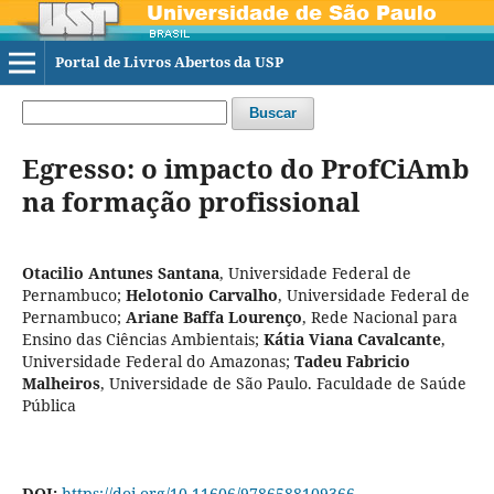
Portal de Livros Abertos da USP
Buscar
Egresso: o impacto do ProfCiAmb
na formação profissional
Otacilio Antunes Santana
,
Universidade Federal de
Pernambuco
;
Helotonio Carvalho
,
Universidade Federal de
Pernambuco
;
Ariane Baffa Lourenço
,
Rede Nacional para
Ensino das Ciências Ambientais
;
Kátia Viana Cavalcante
,
Universidade Federal do Amazonas
;
Tadeu Fabricio
Malheiros
,
Universidade de São Paulo. Faculdade de Saúde
Pública
DOI:
https://doi.org/10.11606/9786588109366