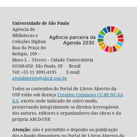
Universidade de São Paulo
Agência de
Bibliotecas e
Coleções Digitais
Rua da Praça do
Relógio, 109 -
Bloco L – Térreo – Cidade Universitária
05508-050 São Paulo, SP Brasil
Tel: +55 11 3091-4195 E-mail:
atendimento@abcd.usp.br
Todos os conteúdos do Portal de Livros Abertos da
USP estão sob licença
Creative Commons CC-BY-NC-SA
4.0
, exceto onde indicado de outro modo,
preservando integralmente os direitos irrevogáveis
dos autores, editores e organizadores das obras e da
própria ABCD-USP.
Atenção
: não é permitido o depósito ou publicação
dos e-books disponíveis no Portal de Livros Abertos da