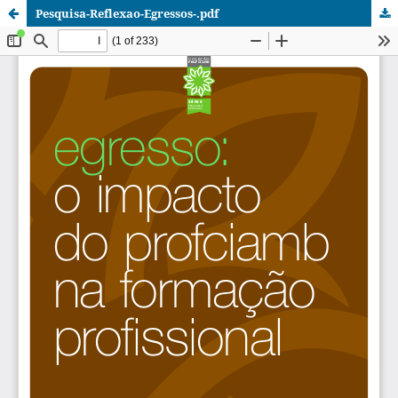
Pesquisa-Reflexao-Egressos-.pdf